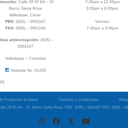
irección:
Calle 28 Nº 6A – 15
7:45am a 12:45pm
Barrio Santa Rosa
3:00pm a 6:00pm.
Valledupar, Cesar
PBX:
(605) – 5901167
Viernes:
FAX:
(605) – 5901166
7:45am a 3:45pm
ínea anticorrupción:
(605) –
5901167
Valledupar – Colombia
Visitante No. 01200
555
 de Protección de Datos
Términos y Condiciones
Mapa 
alle 28 Nº 6A – 15. Barrio Santa Rosa. PBX: (605) – 5901167 FAX: (605) – 59