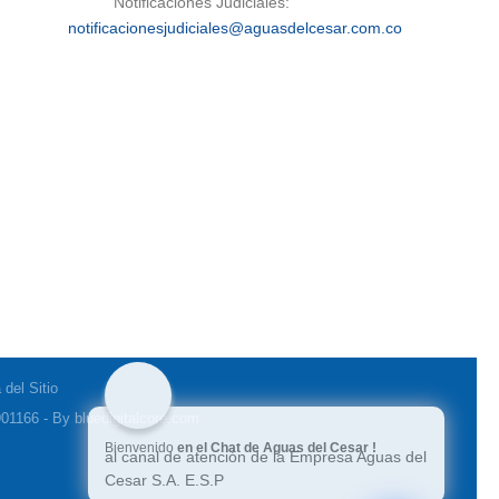
Notificaciones Judiciales:
notificacionesjudiciales@aguasdelcesar.com.co
del Sitio
01166 - By bluedigitalcore.com
Bienvenido
en el Chat de Aguas del Cesar !
al canal de atención de la Empresa Aguas del
Cesar S.A. E.S.P