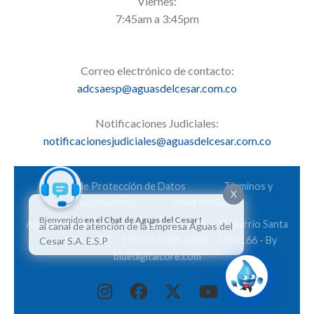
Viernes:
7:45am a 3:45pm
Correo electrónico de contacto:
adcsaesp@aguasdelcesar.com.co
Notificaciones Judiciales:
notificacionesjudiciales@aguasdelcesar.com.co
Política de Protección de Datos
Términos y
X
Condiciones
Mapa del Sitio
Bienvenido
en el Chat de Aguas del Cesar !
Aguas del Cesar S.A. E.S.P. Calle 28 Nº 6A – 15. Barrio Santa
al canal de atención de la Empresa Aguas del
Rosa. PBX: (605) – 5901167 FAX: (605) – 5901166 - By
Cesar S.A. E.S.P
bluedigitalcore.com