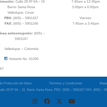
irección:
Calle 28 Nº 6A – 15
7:45am a 12:45pm
Barrio Santa Rosa
3:00pm a 6:00pm.
Valledupar, Cesar
PBX:
(605) – 5901167
Viernes:
FAX:
(605) – 5901166
7:45am a 3:45pm
ínea anticorrupción:
(605) –
5901167
Valledupar – Colombia
Visitante No. 01200
767
 de Protección de Datos
Términos y Condiciones
Mapa 
alle 28 Nº 6A – 15. Barrio Santa Rosa. PBX: (605) – 5901167 FAX: (605) – 59