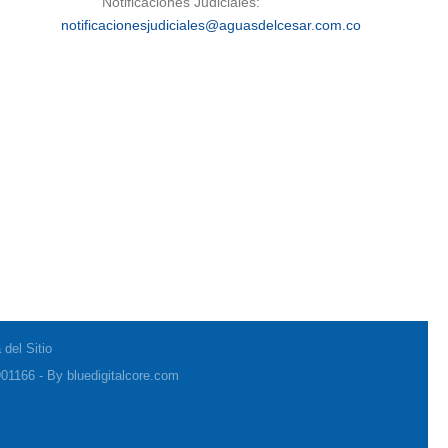
Notificaciones Judiciales:
notificacionesjudiciales@aguasdelcesar.com.co
del Sitio
01166 - By bluedigitalcore.com