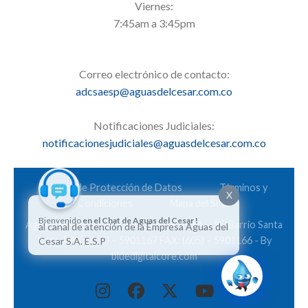
Viernes:
7:45am a 3:45pm
Correo electrónico de contacto:
adcsaesp@aguasdelcesar.com.co
Notificaciones Judiciales:
notificacionesjudiciales@aguasdelcesar.com.co
Política de Protección de Datos
Términos y
X
Condiciones
Mapa del Sitio
Bienvenido
en el Chat de Aguas del Cesar !
Aguas del Cesar S.A. E.S.P. Calle 28 Nº 6A – 15. Barrio Santa
al canal de atención de la Empresa Aguas del
Rosa. PBX: (605) – 5901167 FAX: (605) – 5901166 - By
Cesar S.A. E.S.P
bluedigitalcore.com