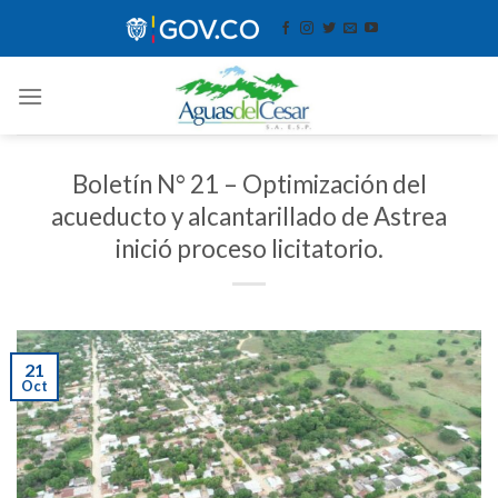
Skip
contenido
to
content
Boletín N° 21 – Optimización del
acueducto y alcantarillado de Astrea
inició proceso licitatorio.
21
Oct