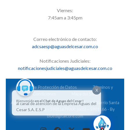
Viernes:
7:45am a 3:45pm
Correo electrónico de contacto:
adcsaesp@aguasdelcesar.com.co
Notificaciones Judiciales:
notificacionesjudiciales@aguasdelcesar.com.co
Política de Protección de Datos
Términos y
X
Condiciones
Mapa del Sitio
Bienvenido
en el Chat de Aguas del Cesar !
Aguas del Cesar S.A. E.S.P. Calle 28 Nº 6A – 15. Barrio Santa
al canal de atención de la Empresa Aguas del
Rosa. PBX: (605) – 5901167 FAX: (605) – 5901166 - By
Cesar S.A. E.S.P
bluedigitalcore.com