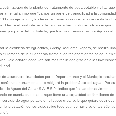
la optimización de la planta de tratamiento de agua potable y el tanque
artamental afirmó que “damos un parte de tranquilidad a la comunidad
100% su ejecución y los técnicos darán a conocer el alcance de la obr
a. Desde el punto de vista técnico se aclaró cualquier situación que
ones por parte del contratista, que fueron supervisadas por Aguas del
por la alcaldesa de Aguachica, Greisy Roqueme Ropero, se realizó una
ó el llamado de la ciudadanía frente a los racionamientos se agua en e
les, vale aclarar, cada vez son más reducidos gracias a las inversione
ciudad.
s de acueducto financiadas por el Departamento y el Municipio estaba
 serán una herramienta que mitigará la problemática del agua. Por su
nico de Aguas del Cesar S.A. E.S.P., indicó que “estas obras vienen a
niendo en cuenta que este tanque tiene una capacidad de 9 millones de
el servicio de agua potable en el casco urbano, lo que quiere decir que
n la prestación del servicio, sobre todo cuando hay crecientes súbitas
ano”.