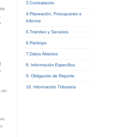
3.Contratación
 de
4.Planeación, Presupuesto e
,
Informe
a
5.Trámites y Servicios
6.Participa
7.Datos Abiertos
l
8. Información Específica
s
9. Obligación de Reporte
10. Información Tributaria
n en
 va
 y