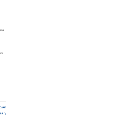
una
es
 San
ra y