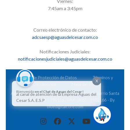
Viernes:
7:45am a 3:45pm
Correo electrónico de contacto:
adcsaesp@aguasdelcesar.com.co
Notificaciones Judiciales:
notificacionesjudiciales@aguasdelcesar.com.co
Política de Protección de Datos
Términos y
X
Condiciones
Mapa del Sitio
Bienvenido
en el Chat de Aguas del Cesar !
Aguas del Cesar S.A. E.S.P. Calle 28 Nº 6A – 15. Barrio Santa
al canal de atención de la Empresa Aguas del
Rosa. PBX: (605) – 5901167 FAX: (605) – 5901166 - By
Cesar S.A. E.S.P
bluedigitalcore.com