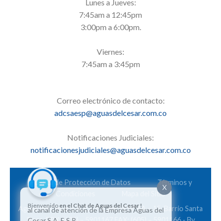
Lunes a Jueves:
7:45am a 12:45pm
3:00pm a 6:00pm.
Viernes:
7:45am a 3:45pm
Correo electrónico de contacto:
adcsaesp@aguasdelcesar.com.co
Notificaciones Judiciales:
notificacionesjudiciales@aguasdelcesar.com.co
Política de Protección de Datos
Términos y
X
Condiciones
Mapa del Sitio
Bienvenido
en el Chat de Aguas del Cesar !
Aguas del Cesar S.A. E.S.P. Calle 28 Nº 6A – 15. Barrio Santa
al canal de atención de la Empresa Aguas del
Rosa. PBX: (605) – 5901167 FAX: (605) – 5901166 - By
Cesar S.A. E.S.P