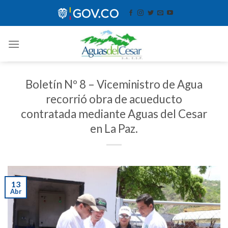
Skip
contenido
to
content
Boletín Nº 8 – Viceministro de Agua
recorrió obra de acueducto
contratada mediante Aguas del Cesar
en La Paz.
13
Abr