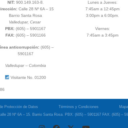
NIT:
900.149.163-8.
Lunes a Jueves:
irección:
Calle 28 Nº 6A – 15
7:45am a 12:45pm
Barrio Santa Rosa
3:00pm a 6:00pm.
Valledupar, Cesar
PBX:
(605) – 5901167
Viernes:
FAX:
(605) – 5901166
7:45am a 3:45pm
ínea anticorrupción:
(605) –
5901167
Valledupar – Colombia
Visitante No. 01200
786
 de Protección de Datos
Términos y Condiciones
Mapa 
alle 28 Nº 6A – 15. Barrio Santa Rosa. PBX: (605) – 5901167 FAX: (605) – 59