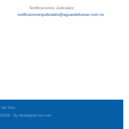
Notificaciones Judiciales:
notificacionesjudiciales@aguasdelcesar.com.co
del Sitio
01166 - By bluedigitalcore.com