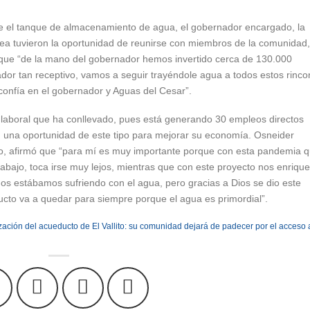
uye el tanque de almacenamiento de agua, el gobernador encargado, la
rea tuvieron la oportunidad de reunirse con miembros de la comunidad,
ó que “de la mano del gobernador hemos invertido cerca de 130.000
dor tan receptivo, vamos a seguir trayéndole agua a todos estos rinc
confía en el gobernador y Aguas del Cesar”.
 laboral que ha conllevado, pues está generando 30 empleos directos
 una oportunidad de este tipo para mejorar su economía. Osneider
ito, afirmó que “para mí es muy importante porque con esta pandemia 
rabajo, toca irse muy lejos, mientras que con este proyecto nos enriqu
dos estábamos sufriendo con el agua, pero gracias a Dios se dio este
ucto va a quedar para siempre porque el agua es primordial”.
ación del acueducto de El Vallito: su comunidad dejará de padecer por el acceso 