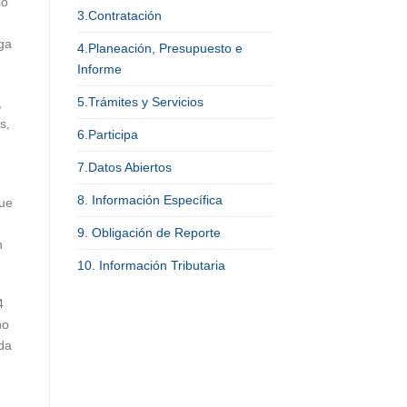
lo
3.Contratación
ga
4.Planeación, Presupuesto e
Informe
5.Trámites y Servicios
,
s,
6.Participa
7.Datos Abiertos
8. Información Específica
que
9. Obligación de Reporte
n
10. Información Tributaria
4
no
ida