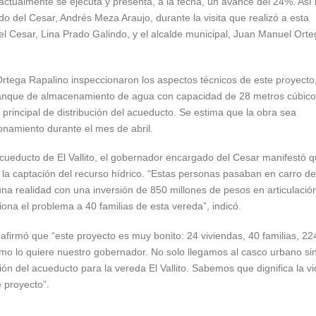
actualmente se ejecuta y presenta, a la fecha, un avance del 24%. Así 
 del Cesar, Andrés Meza Araujo, durante la visita que realizó a esta
 Cesar, Lina Prado Galindo, y el alcalde municipal, Juan Manuel Orte
Ortega Rapalino inspeccionaron los aspectos técnicos de este proyecto
 tanque de almacenamiento de agua con capacidad de 28 metros cúbico
d principal de distribución del acueducto. Se estima que la obra sea
onamiento durante el mes de abril.
acueducto de El Vallito, el gobernador encargado del Cesar manifestó 
 la captación del recurso hídrico. “Estas personas pasaban en carro de
na realidad con una inversión de 850 millones de pesos en articulació
iona el problema a 40 familias de esta vereda”, indicó.
afirmó que “este proyecto es muy bonito: 24 viviendas, 40 familias, 22
mo lo quiere nuestro gobernador. No solo llegamos al casco urbano si
n del acueducto para la vereda El Vallito. Sabemos que dignifica la v
 proyecto”.