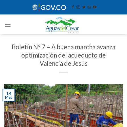
Skip
contenido
to
content
Boletín N° 7 – A buena marcha avanza
optimización del acueducto de
Valencia de Jesús
14
May