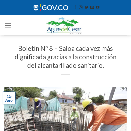
Skip
contenido
to
content
Boletín N° 8 – Saloa cada vez más
dignificada gracias a la construcción
del alcantarillado sanitario.
15
Ago