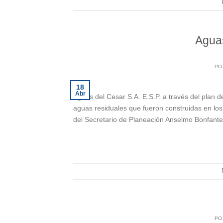
Aguas
PO
18
Abr
Aguas del Cesar S.A. E.S.P. a través del plan de
aguas residuales que fueron construidas en lo
del Secretario de Planeación Anselmo Bonfante
PO