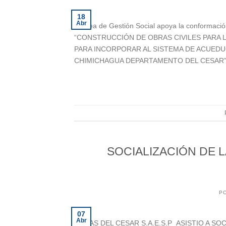
18
Abr
El área de Gestión Social apoya la conformació
“CONSTRUCCIÓN DE OBRAS CIVILES PARA 
PARA INCORPORAR AL SISTEMA DE ACUEDU
CHIMICHAGUA DEPARTAMENTO DEL CESAR” 
SOCIALIZACIÓN DE 
P
07
Abr
AGUAS DEL CESAR S.A.E.S.P ASISTIO A S