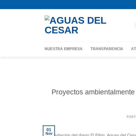
Skip
contenido
to
content
NUESTRA EMPRESA
TRANSPARENCIA
AT
Proyectos ambientalmente 
POST
01
Nov
Por invitación del diario El Pilón, Aguas del Ce