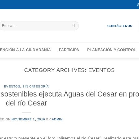
S
Buscar
CONTÁCTENOS
por:
ENCIÓN A LA CIUDADANÍA
PARTICIPA
PLANEACIÓN Y CONTROL
CATEGORY ARCHIVES:
EVENTOS
EVENTOS
,
SIN CATEGORÍA
sostenibles ejecuta Aguas del Cesar en pr
del río Cesar
ED ON
NOVIEMBRE 1, 2016
BY
ADMIN
sar estuvo presente en el foro “Miremos el río Cesar”, realizado este ma