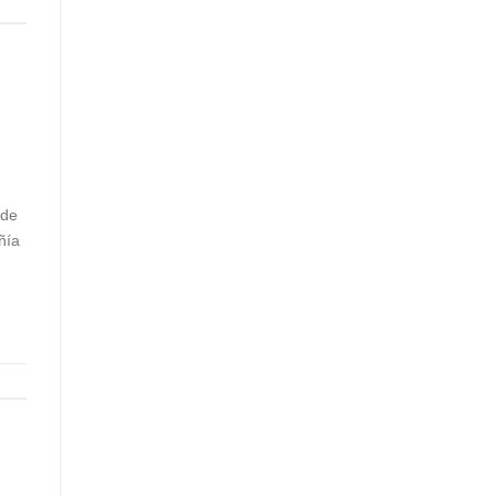
 de
ñía